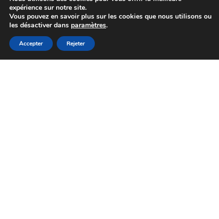
expérience sur notre site.
Vous pouvez en savoir plus sur les cookies que nous utilisons ou
les désactiver dans
paramètres
.
APPELEZ
RÉSERVER
WHATSAPP
Accepter
Rejeter
Petit
déjeuner
dans
la
chambre
Profitez de la vue et
de notre petit-
déjeuner ! Nous