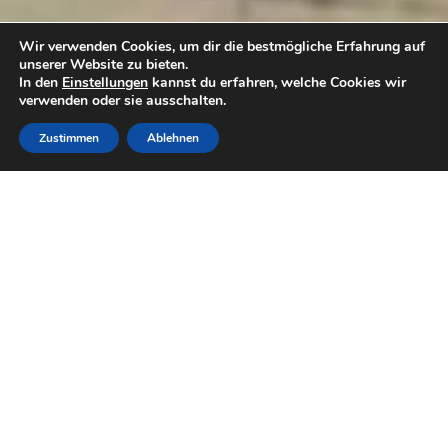
Wir verwenden Cookies, um dir die bestmögliche Erfahrung auf
unserer Website zu bieten.
In den
Einstellungen
kannst du erfahren, welche Cookies wir
verwenden oder sie ausschalten.
RUFEN SIE
JETZT BUCHEN
WHATSAPP
Zustimmen
Ablehnen
Don Merlino kann Sie dank seiner
Reiseerfahrung und seiner großen Neugierde
in den Genuss seiner hervorragenden
Ortskenntnisse bringen.
Wir von FORESTALE haben alle Ideen, die
wir Ihnen anbieten, getestet.
Suchen Sie ein Restaurant? Don Merlino
teilt seine Liste der Lieblingsrestaurants.
Sie möchten einen ruhigen Spaziergang oder