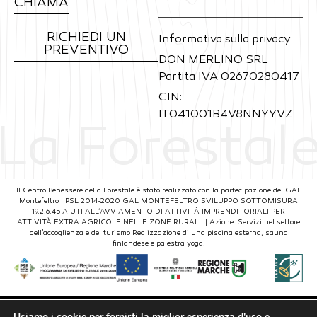
CHIAMA
RICHIEDI UN
Informativa sulla privacy
PREVENTIVO
DON MERLINO SRL
Partita IVA 02670280417
CIN:
IT041001B4V8NNYYVZ
La Forestal
Il Centro Benessere della Forestale è stato realizzato con la partecipazione del GAL
Montefeltro | PSL 2014-2020 GAL MONTEFELTRO SVILUPPO SOTTOMISURA
19.2.6.4b AIUTI ALL’AVVIAMENTO DI ATTIVITÀ IMPRENDITORIALI PER
ATTIVITÀ EXTRA AGRICOLE NELLE ZONE RURALI. | Azione: Servizi nel settore
dell'accoglienza e del turismo Realizzazione di una piscina esterna, sauna
finlandese e palestra yoga.
Usiamo i cookie per fornirti la miglior esperienza d'uso e
Questo sito è stato